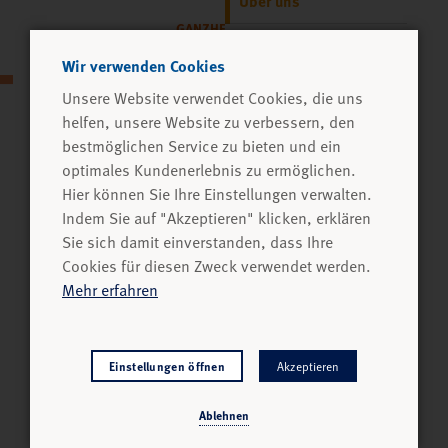
Über uns
GANZHEITLICHE
LERNKONZEPTE
Veranstaltungsorte
Wir verwenden Cookies
Unsere Website verwendet Cookies, die uns
Seilschaft UG
helfen, unsere Website zu verbessern, den
(haftungsbeschränkt)
bestmöglichen Service zu bieten und ein
Trainer:innen auf geringfügiger Beschäftigung/
Wiebelsheidestr. 51
optimales Kundenerlebnis zu ermöglichen.
Werkstudent:innen/ Teilzeitkräfte oder Selbstständige
59757 Arnsberg
Hier können Sie Ihre Einstellungen verwalten.
Tel. 02932 89 208 50
Indem Sie auf "Akzeptieren" klicken, erklären
Sie sich damit einverstanden, dass Ihre
Wir von der Seilschaft suchen für unser Trainer:innen- Team
Cookies für diesen Zweck verwendet werden.
Mehr erfahren
dynamische Menschen die über eine pädagogische
Grundausbildung verfügen oder sich gerade im Studium
befinden. Grundvoraussetzung sind Interesse und Spaß an
der Arbeit im Team mit Menschen und in der Natur. Unsere
Einstellungen öffnen
Akzeptieren
Programme finden ganzjährig mit den verschiedenen
Ablehnen
Outdoorszenarien wie z.B. kooperative Aufgaben,
Hochseilgarten oder Floßbau statt.