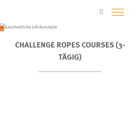
CHALLENGE ROPES COURSES (3-
TÄGIG)
„Challenge Ropes Courses“ sind aus Drahtseilen in Bäumen
und Masten eingehängte, künstliche, aber herausfordernde
Kletter- und Balanciersituationen.